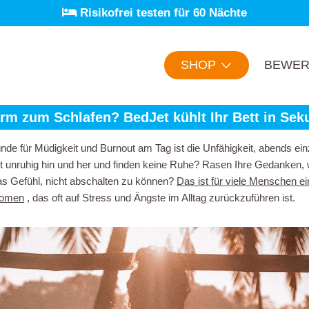
Risikofrei testen für 60 Nächte
350,000 zufriedene BedJet Besitzer
7,000 5-Sterne Bewertungen
SHOP
BEWER
rm zum Schlafen? BedJet kühlt Ihr Bett in Sek
ünde für Müdigkeit und Burnout am Tag ist die Unfähigkeit, abends ei
t unruhig hin und her und finden keine Ruhe? Rasen Ihre Gedanken, 
as Gefühl, nicht abschalten zu können?
Das ist für viele Menschen ei
nomen
, das oft auf Stress und Ängste im Alltag zurückzuführen ist.