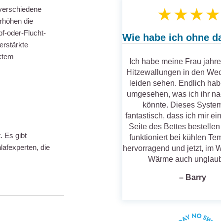
 verschiedene
rhöhen die
f-oder-Flucht-
Wie habe ich ohne d
erstärkte
ektem
Ich habe meine Frau jahre
Hitzewallungen in den We
leiden sehen. Endlich hab
umgesehen, was ich ihr na
könnte. Dieses System
fantastisch, dass ich mir ei
Seite des Bettes bestelle
. Es gibt
funktioniert bei kühlen T
lafexperten, die
hervorragend und jetzt, im Wi
Wärme auch unglaub
– Barry