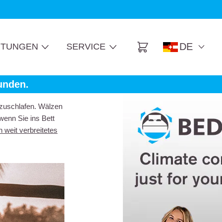
DE
TUNGEN
SERVICE
Cart
unden.
nzuschlafen. Wälzen
wenn Sie ins Bett
n weit verbreitetes