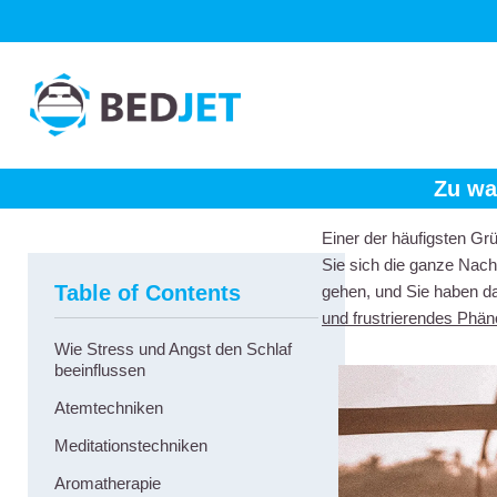
SKIP
SKIP
TO
TO
MAIN
FOOTER
CONTENT
Zu wa
Einer der häufigsten Gr
Sie sich die ganze Nach
Table of Contents
gehen, und Sie haben d
und frustrierendes Phä
Wie Stress und Angst den Schlaf
beeinflussen
Atemtechniken
Meditationstechniken
Aromatherapie