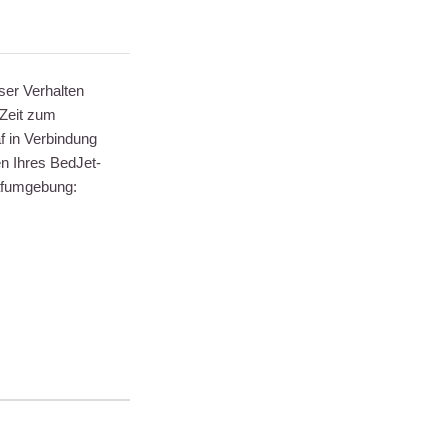
ser Verhalten
 Zeit zum
af in Verbindung
en Ihres BedJet-
lafumgebung: