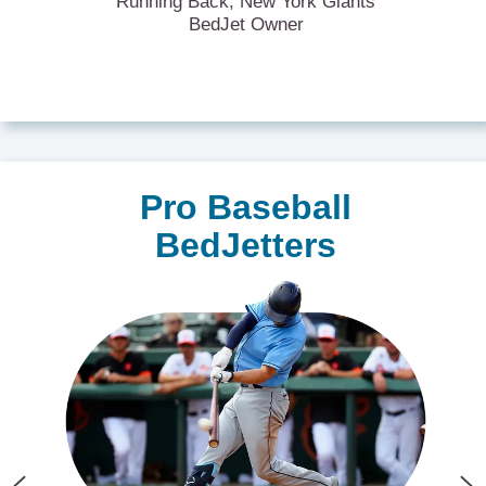
Running Back, New York Giants
BedJet Owner
Pro Baseball
BedJetters