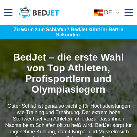
SKIP
SKIP
TO
TO
MAIN
FOOTER
DE
CONTENT
Zu warm zum Schlafen? BedJet kühlt Ihr Bett in
Sekunden.
BedJet – die erste Wahl
von Top Athleten,
Profisportlern und
Olympiasiegern
Guter Schlaf ist genauso wichtig für Höchstleistungen
wie Training und Ernährung. Der extrem hohe
Stoffwechsel von Athleten führt dazu, dass ihnen
Nachts beim Schlafen oft zu heiß wird. BedJet sorgt für
angenehme Kühlung, damit Körper und Muskeln sich