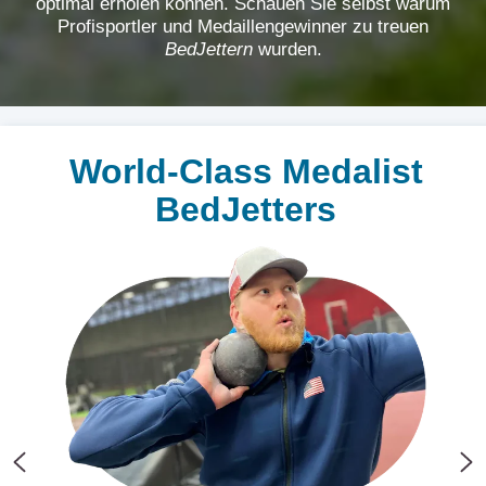
optimal erholen können. Schauen Sie selbst warum
Profisportler und Medaillengewinner zu treuen
BedJettern
wurden.
World-Class Medalist
BedJetters