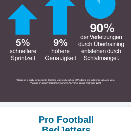
*Based on a study conducted by Stanford University School of Medicine and published in
Sleep
, 2011.
**Based on a study published in
British
Journal of
Sports Medicine
, 1998.
Pro Football
BedJetters