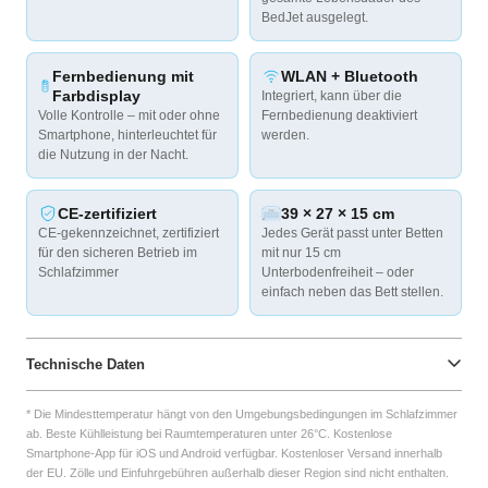
BedJet ausgelegt.
Fernbedienung mit
WLAN + Bluetooth
Farbdisplay
Integriert, kann über die
Volle Kontrolle – mit oder ohne
Fernbedienung deaktiviert
Smartphone, hinterleuchtet für
werden.
die Nutzung in der Nacht.
CE-zertifiziert
39 × 27 × 15 cm
CE-gekennzeichnet, zertifiziert
Jedes Gerät passt unter Betten
für den sicheren Betrieb im
mit nur 15 cm
Schlafzimmer
Unterbodenfreiheit – oder
einfach neben das Bett stellen.
Technische Daten
Abmessungen (pro
39,4 cm L × 26,7 cm B × 14,6 cm
* Die Mindesttemperatur hängt von den Umgebungsbedingungen im Schlafzimmer
Gerät)
H (pro Gerät)
ab. Beste Kühlleistung bei Raumtemperaturen unter 26°C. Kostenlose
Smartphone-App für iOS und Android verfügbar. Kostenloser Versand innerhalb
der EU. Zölle und Einfuhrgebühren außerhalb dieser Region sind nicht enthalten.
Erforderliche
Mind. 15 cm Unterbodenfreiheit,