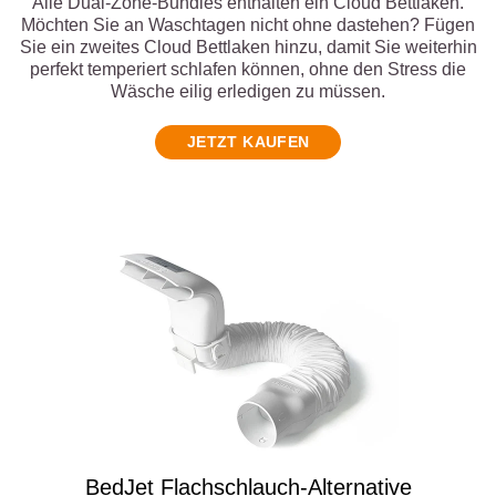
Alle Dual-Zone-Bundles enthalten ein Cloud Bettlaken.
Möchten Sie an Waschtagen nicht ohne dastehen? Fügen
Konnektivität
WLAN und Bluetooth integriert,
Sie ein zweites Cloud Bettlaken hinzu, damit Sie weiterhin
kann über die Fernbedienung
deaktiviert werden. Fernbedienung
perfekt temperiert schlafen können, ohne den Stress die
im Lieferumfang enthalten –
Wäsche eilig erledigen zu müssen.
funktioniert ohne beides.
JETZT KAUFEN
Sicherheitszertifizierung
CE-zertifiziert für den Einsatz im
Schlafzimmer
Luftfilter
Lebenslang waschbar, kein
Austausch notwendig
Lieferumfang
2 × BedJet-Gerät, 2 ×
Fernbedienung, 2 × Luftschlauch &
Düse, 2 × Verstellbare Halterung, 1
× Dual Zone Cloud Sheet (gewählte
Größe), 2 × Bedienungsanleitung
BedJet Flachschlauch-Alternative