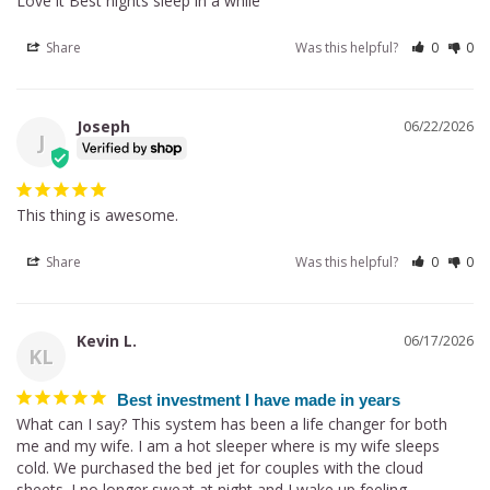
Love it Best nights sleep in a while
Share
Was this helpful?
0
0
Joseph
06/22/2026
J
This thing is awesome.
Share
Was this helpful?
0
0
Kevin L.
06/17/2026
KL
Best investment I have made in years
What can I say? This system has been a life changer for both 
me and my wife. I am a hot sleeper where is my wife sleeps 
cold. We purchased the bed jet for couples with the cloud 
sheets. I no longer sweat at night and I wake up feeling 