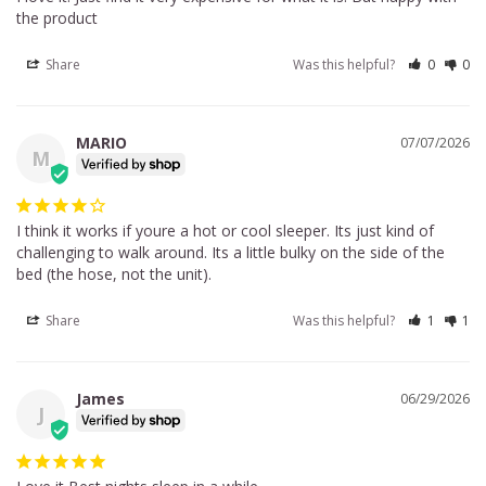
the product
Share
Was this helpful?
0
0
MARIO
07/07/2026
M
I think it works if youre a hot or cool sleeper. Its just kind of 
challenging to walk around. Its a little bulky on the side of the 
bed (the hose, not the unit).
Share
Was this helpful?
1
1
James
06/29/2026
J