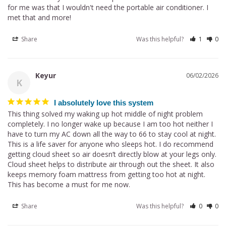
for me was that I wouldn't need the portable air conditioner. I 
met that and more!
Share
Was this helpful?
1
0
Keyur
06/02/2026
K
I absolutely love this system
This thing solved my waking up hot middle of night problem 
completely. I no longer wake up because I am too hot neither I 
have to turn my AC down all the way to 66 to stay cool at night. 
This is a life saver for anyone who sleeps hot. I do recommend 
getting cloud sheet so air doesn’t directly blow at your legs only. 
Cloud sheet helps to distribute air through out the sheet. It also 
keeps memory foam mattress from getting too hot at night. 
This has become a must for me now.
Share
Was this helpful?
0
0