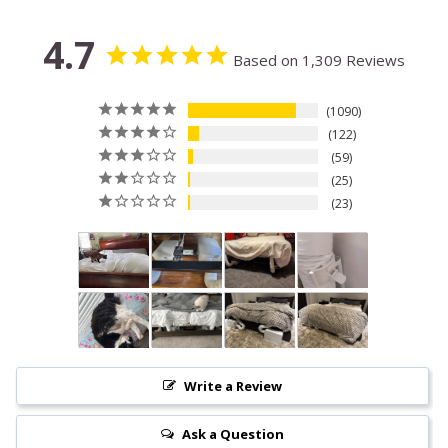
4.7
Based on 1,309 Reviews
1090
122
59
25
23
Write a Review
Ask a Question