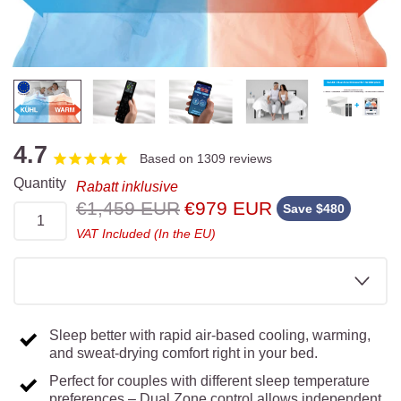
1309
reviews
Quantity
Rabatt inklusive
Original
.
€1,459 EUR
€979 EUR
Save $480
price:
Final
VAT Included (In the EU)
price:
Sleep better with rapid air-based cooling, warming,
and sweat-drying comfort right in your bed.
Perfect for couples with different sleep temperature
preferences – Dual Zone control allows independent