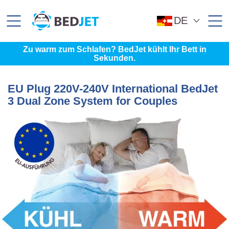
SKIP
SKIP
TO
TO
MAIN
FOOTER
DE
CONTENT
Zu warm zum Schlafen? BedJet kühlt Ihr Bett in
Sekunden.
EU Plug 220V-240V International BedJet
3 Dual Zone System for Couples