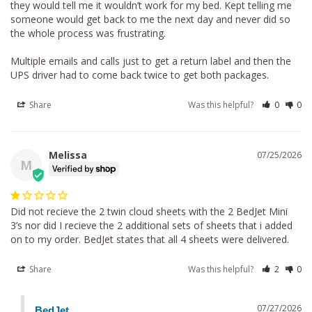
they would tell me it wouldn’t work for my bed. Kept telling me 
someone would get back to me the next day and never did so 
the whole process was frustrating. 

Multiple emails and calls just to get a return label and then the 
UPS driver had to come back twice to get both packages.
Share
Was this helpful?
0
0
Melissa
07/25/2026
M
Did not recieve the 2 twin cloud sheets with the 2 BedJet Mini 
3’s nor did I recieve the 2 additional sets of sheets that i added 
on to my order. BedJet states that all 4 sheets were delivered.
Share
Was this helpful?
2
0
07/27/2026
BedJet