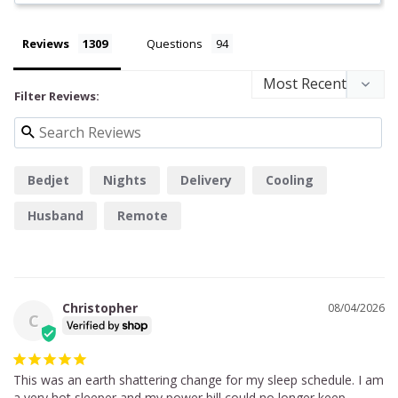
Reviews
Questions
Filter Reviews:
Bedjet
Nights
Delivery
Cooling
Husband
Remote
Christopher
08/04/2026
C
This was an earth shattering change for my sleep schedule. I am 
a very hot sleeper and my power bill could no longer keep 