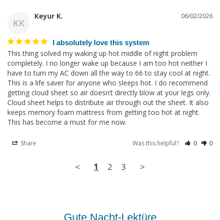
Keyur K.
06/02/2026
KK
I absolutely love this system
This thing solved my waking up hot middle of night problem 
completely. I no longer wake up because I am too hot neither I 
have to turn my AC down all the way to 66 to stay cool at night. 
This is a life saver for anyone who sleeps hot. I do recommend 
getting cloud sheet so air doesn’t directly blow at your legs only. 
Cloud sheet helps to distribute air through out the sheet. It also 
keeps memory foam mattress from getting too hot at night. 
This has become a must for me now.
Share
Was this helpful?
0
0
<
1
2
3
>
Gute Nacht-Lektüre