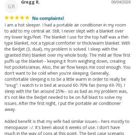
Gregg R.
06/04/2026
GR
No complaints!
I am a hot sleeper. I had a portable air conditioner in my room 
to add to my central air. Still, I never slept with a blanket over 
my lower legs/feet. The blanket I use for the top half was a thin 
type blanket, not a typical comforter or thick/warm blanket. With 
the Bedjet (3, dual), my problem is solved. I sleep with the 
(granted thin) blanket over my whole body. The mild air flow first 
puffs up the blanket-- keeping it from weighing down, creating 
hot pockets/areas. Also, the air flow keeps me cool enough. You 
don't want to be cold when you're sleeping. Generally, 
comfortable sleeping is to be a little warm in order to really be 
"snug". I watch tv in bed at around 60-70% fan (temp 69-70). I 
sleep with the fan around 25%-- so as bad as my problem was, 
it's not like the Bedjet needed to be on full blast to solve my 
issues. After the first night, I put the portable air conditioner 
away. 

Added benefit is that my wife had similar issues-- hers mostly to 
menopause :-/. It's been about 6 weeks of use. I don't have 
much in the way of cons at this point. The best case scenario 