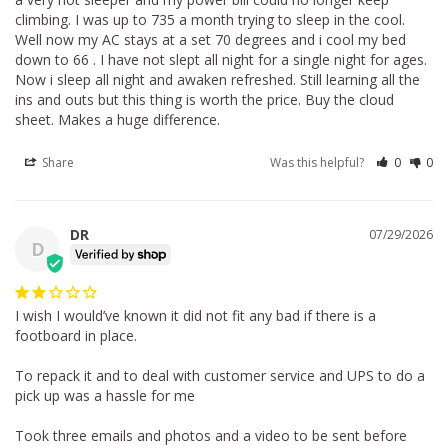
climbing. I was up to 735 a month trying to sleep in the cool. 
Well now my AC stays at a set 70 degrees and i cool my bed 
down to 66 . I have not slept all night for a single night for ages. 
Now i sleep all night and awaken refreshed. Still learning all the 
ins and outs but this thing is worth the price. Buy the cloud 
sheet. Makes a huge difference.
Share
Was this helpful?
0
0
DR
07/29/2026
D
I wish I would’ve known it did not fit any bad if there is a 
footboard in place. 

To repack it and to deal with customer service and UPS to do a 
pick up was a hassle for me 

Took three emails and photos and a video to be sent before 