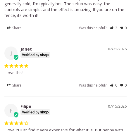
generally cold, I’m typically hot. The setup was easy, the 
controls are simple, and the effect is amazing. If you are on the 
fence, its worth it!
Share
Was this helpful?
2
0
Janet
07/21/2026
J
I love this!
Share
Was this helpful?
0
0
Filipe
07/15/2026
F
I love it! Just find it very expensive for what it is. But happy with 